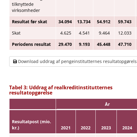
tilknyttede
virksomheder
Resultat før skat
34.094
13.734
54.912
59.743
Skat
4.625
4.541
9.464
12.033
Periodens resultat
29.470
9.193
45.448
47.710
Download uddrag af pengeinstitutternes resultatopgørels
Tabel 3: Uddrag af realkreditinstitutternes
resultatopgørelse
År
Resultatpost (mio.
kr.)
2021
2022
2023
2024