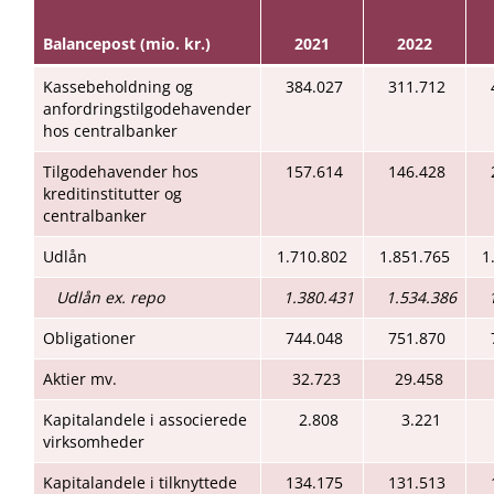
Balancepost (mio. kr.)
2021
2022
Kassebeholdning og
384.027
311.712
anfordringstilgodehavender
hos centralbanker
Tilgodehavender hos
157.614
146.428
kreditinstitutter og
centralbanker
Udlån
1.710.802
1.851.765
1
Udlån ex. repo
1.380.431
1.534.386
Obligationer
744.048
751.870
Aktier mv.
32.723
29.458
Kapitalandele i associerede
2.808
3.221
virksomheder
Kapitalandele i tilknyttede
134.175
131.513