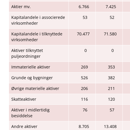
Aktier mv.
6.766
7.425
Kapitalandele i associerede
53
52
virksomheder
Kapitalandele i tilknyttede
70.477
71.580
virksomheder
Aktiver tilknyttet
0
0
puljeordninger
Immaterielle aktiver
269
353
Grunde og bygninger
526
382
Øvrige materielle aktiver
206
211
Skatteaktiver
116
120
Aktiver i midlertidig
76
57
besiddelse
Andre aktiver
8.705
13.408