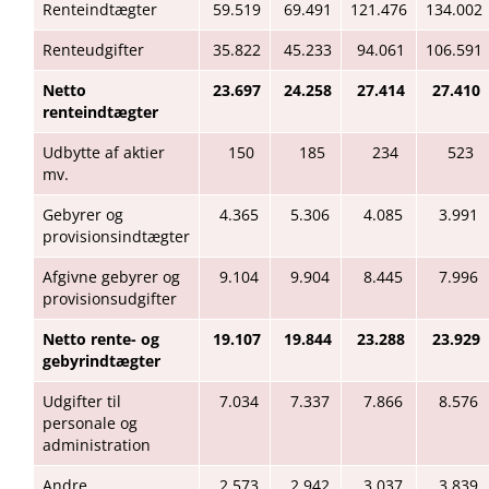
Renteindtægter
59.519
69.491
121.476
134.002
Renteudgifter
35.822
45.233
94.061
106.591
Netto
23.697
24.258
27.414
27.410
renteindtægter
Udbytte af aktier
150
185
234
523
mv.
Gebyrer og
4.365
5.306
4.085
3.991
provisionsindtægter
Afgivne gebyrer og
9.104
9.904
8.445
7.996
provisionsudgifter
Netto rente- og
19.107
19.844
23.288
23.929
gebyrindtægter
Udgifter til
7.034
7.337
7.866
8.576
personale og
administration
Andre
2.573
2.942
3.037
3.839