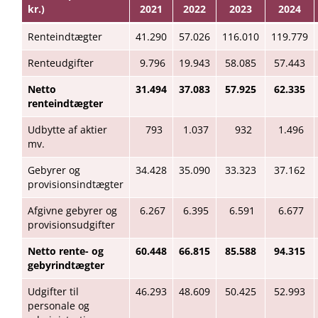
kr.)
2021
2022
2023
2024
Renteindtægter
41.290
57.026
116.010
119.779
Renteudgifter
9.796
19.943
58.085
57.443
Netto
31.494
37.083
57.925
62.335
renteindtægter
Udbytte af aktier
793
1.037
932
1.496
mv.
Gebyrer og
34.428
35.090
33.323
37.162
provisionsindtægter
Afgivne gebyrer og
6.267
6.395
6.591
6.677
provisionsudgifter
Netto rente- og
60.448
66.815
85.588
94.315
gebyrindtægter
Udgifter til
46.293
48.609
50.425
52.993
personale og