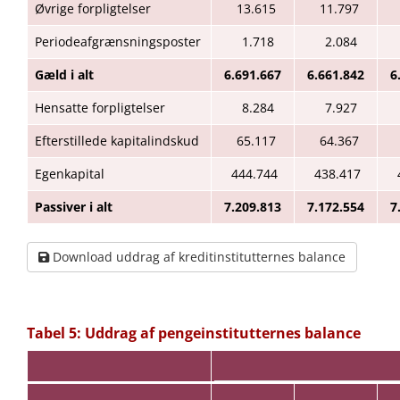
Øvrige forpligtelser
13.615
11.797
Periodeafgrænsningsposter
1.718
2.084
Gæld i alt
6.691.667
6.661.842
6
Hensatte forpligtelser
8.284
7.927
Efterstillede kapitalindskud
65.117
64.367
Egenkapital
444.744
438.417
Passiver i alt
7.209.813
7.172.554
7
Download uddrag af kreditinstitutternes balance
Tabel 5: Uddrag af pengeinstitutternes balance