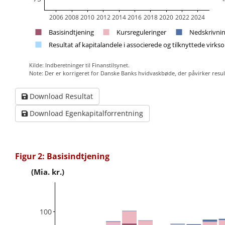
2006
2008
2010
2012
2014
2016
2018
2020
2022
2024
Basisindtjening
Kursreguleringer
Nedskrivnin
Resultat af kapitalandele i associerede og tilknyttede virk
Kilde: Indberetninger til Finanstilsynet.
Note: Der er korrigeret for Danske Banks hvidvaskbøde, der påvirker result
Download Resultat
Download Egenkapitalforrentning
Figur 2: Basisindtjening
(Mia. kr.)
100