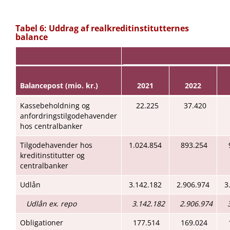
Tabel 6: Uddrag af realkreditinstitutternes
balance
Balancepost (mio. kr.)
2021
2022
Kassebeholdning og
22.225
37.420
anfordringstilgodehavender
hos centralbanker
Tilgodehavender hos
1.024.854
893.254
kreditinstitutter og
centralbanker
Udlån
3.142.182
2.906.974
3
Udlån ex. repo
3.142.182
2.906.974
Obligationer
177.514
169.024