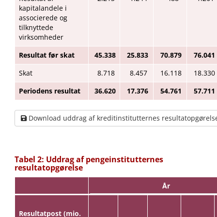
kapitalandele i
associerede og
tilknyttede
virksomheder
Resultat før skat
45.338
25.833
70.879
76.041
Skat
8.718
8.457
16.118
18.330
Periodens resultat
36.620
17.376
54.761
57.711
Download uddrag af kreditinstitutternes resultatopgørels
Tabel 2: Uddrag af pengeinstitutternes
resultatopgørelse
År
Resultatpost (mio.