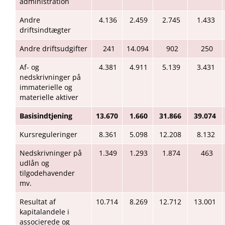
administration
Andre
4.136
2.459
2.745
1.433
driftsindtægter
Andre driftsudgifter
241
14.094
902
250
Af- og
4.381
4.911
5.139
3.431
nedskrivninger på
immaterielle og
materielle aktiver
Basisindtjening
13.670
1.660
31.866
39.074
Kursreguleringer
8.361
5.098
12.208
8.132
Nedskrivninger på
1.349
1.293
1.874
463
udlån og
tilgodehavender
mv.
Resultat af
10.714
8.269
12.712
13.001
kapitalandele i
associerede og