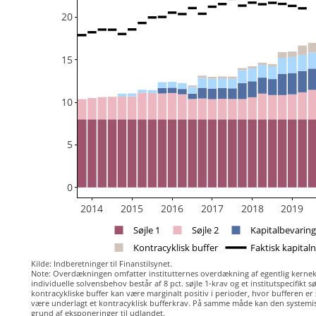
20
15
10
5
0
2014
2015
2016
2017
2018
2019
Søjle 1
Søjle 2
Kapitalbevaring
Kontracyklisk buffer
Faktisk kapital
Kilde: Indberetninger til Finanstilsynet.
Note: Overdækningen omfatter institutternes overdækning af egentlig kerneka
individuelle solvensbehov består af 8 pct. søjle 1-krav og et institutspecifikt s
kontracykliske buffer kan være marginalt positiv i perioder, hvor bufferen er 
være underlagt et kontracyklisk bufferkrav. På samme måde kan den systemisk
grund af eksponeringer til udlandet.