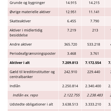
Grunde og bygninger
14.915
14.215
Øvrige materielle aktiver
12.951
11.141
Skatteaktiver
6.455
7.790
Aktiver i midlertidig
7.219
213
besiddelse
Andre aktiver
365.720
533.218
Periodeafgrænsningsposter
3.468
3.761
Aktiver i alt
7.209.813
7.172.554
7
Gæld til kreditinstitutter og
242.910
229.440
centralbanker
Indlån
2.250.814
2.340.400
2
Indlån ex. repo
2.122.755
2.238.483
Udstedte obligationer i alt
3.638.513
3.333.210
3