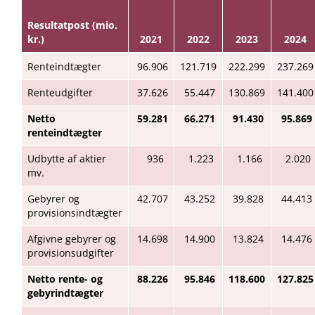
Resultatpost (mio.
kr.)
2021
2022
2023
2024
Renteindtægter
96.906
121.719
222.299
237.269
Renteudgifter
37.626
55.447
130.869
141.400
Netto
59.281
66.271
91.430
95.869
renteindtægter
Udbytte af aktier
936
1.223
1.166
2.020
mv.
Gebyrer og
42.707
43.252
39.828
44.413
provisionsindtægter
Afgivne gebyrer og
14.698
14.900
13.824
14.476
provisionsudgifter
Netto rente- og
88.226
95.846
118.600
127.825
gebyrindtægter