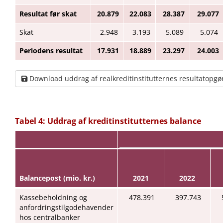
Resultat før skat
20.879
22.083
28.387
29.077
Skat
2.948
3.193
5.089
5.074
Periodens resultat
17.931
18.889
23.297
24.003
Download uddrag af realkreditinstitutternes resultatopgø
Tabel 4: Uddrag af kreditinstitutternes balance
Balancepost (mio. kr.)
2021
2022
Kassebeholdning og
478.391
397.743
anfordringstilgodehavender
hos centralbanker