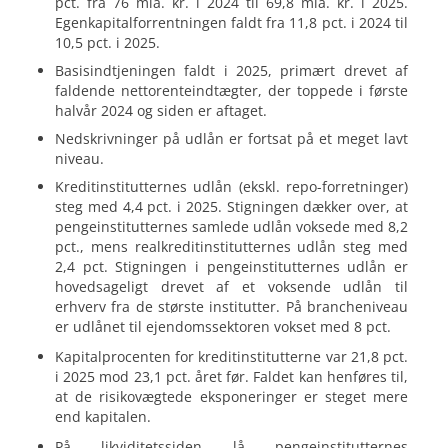
pct. fra 76 mia. kr. i 2024 til 69,8 mia. kr. i 2025.
Egenkapitalforrentningen faldt fra 11,8 pct. i 2024 til
10,5 pct. i 2025.
Basisindtjeningen faldt i 2025, primært drevet af
faldende nettorenteindtægter, der toppede i første
halvår 2024 og siden er aftaget.
Nedskrivninger på udlån er fortsat på et meget lavt
niveau.
Kreditinstitutternes udlån (ekskl. repo-forretninger)
steg med 4,4 pct. i 2025. Stigningen dækker over, at
pengeinstitutternes samlede udlån voksede med 8,2
pct., mens realkreditinstitutternes udlån steg med
2,4 pct. Stigningen i pengeinstitutternes udlån er
hovedsageligt drevet af et voksende udlån til
erhverv fra de største institutter. På brancheniveau
er udlånet til ejendomssektoren vokset med 8 pct.
Kapitalprocenten for kreditinstitutterne var 21,8 pct.
i 2025 mod 23,1 pct. året før. Faldet kan henføres til,
at de risikovægtede eksponeringer er steget mere
end kapitalen.
På likviditetssiden lå pengeinstitutternes