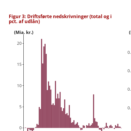
Figur 3: Driftsførte nedskrivninger (total og i
pct. af udlån)
(Mia. kr.)
(
20
0
15
0
10
0
5
0
0