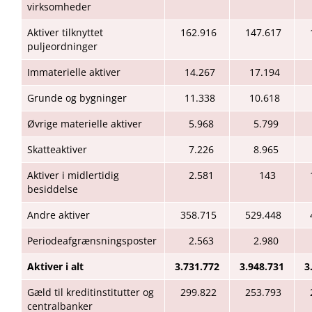
virksomheder
Aktiver tilknyttet
162.916
147.617
puljeordninger
Immaterielle aktiver
14.267
17.194
Grunde og bygninger
11.338
10.618
Øvrige materielle aktiver
5.968
5.799
Skatteaktiver
7.226
8.965
Aktiver i midlertidig
2.581
143
besiddelse
Andre aktiver
358.715
529.448
Periodeafgrænsningsposter
2.563
2.980
Aktiver i alt
3.731.772
3.948.731
3
Gæld til kreditinstitutter og
299.822
253.793
centralbanker