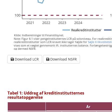
100
2021
2022
2023
2024
Realkreditinstitutter
Kilde: Indberetninger til Finanstilsynet.
Note: Figur 8.1 viser pengeinstitutternes LCR på soloniveau. For realkreditins
realkreditinstitutter som LCR-kravet ikke tager højde for 
Søjle II-likviditetst
vises som et vægtet gennemsnit ift. institutternes balance. Forlængelsestrigg
og dermed NSFR.
Download LCR
Download NSFR
Tabel 1: Uddrag af kreditinstitutternes
resultatopgørelse
År