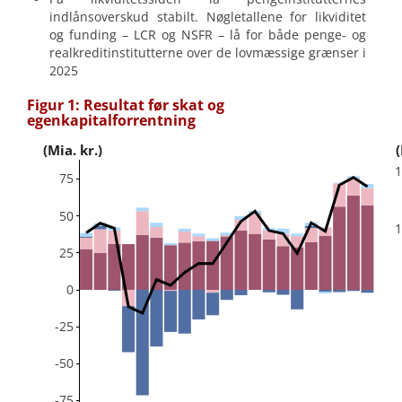
indlånsoverskud stabilt. Nøgletallene for likviditet
og funding – LCR og NSFR – lå for både penge- og
realkreditinstitutterne over de lovmæssige grænser i
2025
Figur 1: Resultat før skat og
egenkapitalforrentning
(Mia. kr.)
(
75
50
25
0
-25
-50
-75