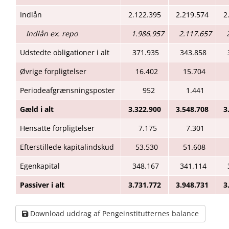
Indlån
2.122.395
2.219.574
2
Indlån ex. repo
1.986.957
2.117.657
Udstedte obligationer i alt
371.935
343.858
Øvrige forpligtelser
16.402
15.704
Periodeafgrænsningsposter
952
1.441
Gæld i alt
3.322.900
3.548.708
3
Hensatte forpligtelser
7.175
7.301
Efterstillede kapitalindskud
53.530
51.608
Egenkapital
348.167
341.114
Passiver i alt
3.731.772
3.948.731
3
Download uddrag af Pengeinstitutternes balance