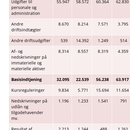
Udgifter til
55.947
58.572
60.364
62.830
personale og
administration
Andre
8.670
8.214
7.571
3.795
driftsindtægter
Andre driftsudgifter
539
14.392
1.249
514
Af- og
8.314
8.557
8.319
4.359
nedskrivninger på
immaterielle og
materielle aktiver
Basisindtjening
32.095
22.539
56.238
63.917
Kursreguleringer
9.834
5.771
15.694
11.654
Nedskrivninger på
1.196
1.233
1.541
791
udlån og
tilgodehavender
mv.
Resultat af
2.213
1.244
488
1.261