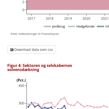
2
0
2017
2018
2019
2020
2021
Jordbrug
Hedgefonde
In
Kilde: Indberetninger til Finanstilsynet.
Download data som csv
Figur 4: Sektoren og selskabernes
solvensdækning
(Pct.)
400
300