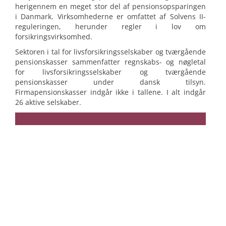
LÆGERNES PENSION - pensionskassen for
131,37
herigennem en meget stor del af pensionsopsparingen
læger
i Danmark. Virksomhederne er omfattet af Solvens II-
reguleringen, herunder regler i lov om
PENSIONSKASSEN FOR SOCIALRÅDGIVERE ,
130,12
forsikringsvirksomhed.
SOCIALPÆDAGOGER OG
KONTORPERSONALE
Sektoren i tal for livsforsikringsselskaber og tværgående
pensionskasser sammenfatter regnskabs- og nøgletal
Pædagogernes Pension - pensionskassen
108,06
for livsforsikringsselskaber og tværgående
for pædagoger
pensionskasser under dansk tilsyn.
Firmapensionskasser indgår ikke i tallene. I alt indgår
Pensionskassen for Sundhedsfaglige
100,17
26 aktive selskaber.
Pensionskassen for Jordbrugsakademikere
19,56
og Dyrlæger
Pensionskassen for teknikum- og
19,39
diplomingeniører
Pensionskassen for Farmakonomer
14,77
Norli Liv og Pension Livsforsikring A/S
14,25
Pensionskassen Arkitekter & Designere
13,21