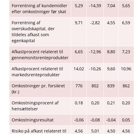
Forrentning af kundemidler
5,29
-14,39
7,04
5,65
efter omkostninger før skat
Forrentning af
9,71
-2,82
4,55
6,59
overskudskapital, der
tildeles afkast som
egenkapital
Afkastprocent relateret til
6,65
-12,96
8,80
7,23
gennemsnitsrenteprodukter
Afkastprocent relateret til
14,02
-10,26
9,60
10,96
markedsrenteprodukter
Omkostninger pr. forsikret
776
802
839
862
(kr.)
Omkostningsprocent af
0,18
0,20
0,21
0,20
hensættelser
Omkostningsresultat
-0,06
-0,08
-0,04
0,05
Risiko på afkast relateret til
4,56
5,01
4,50
4,56