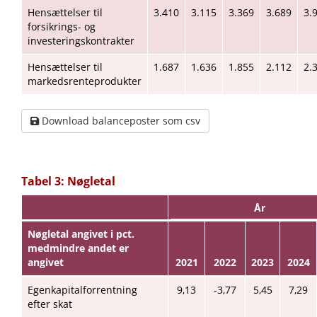
Hensættelser til
3.410
3.115
3.369
3.689
3.
forsikrings- og
investeringskontrakter
Hensættelser til
1.687
1.636
1.855
2.112
2.
markedsrenteprodukter
Download balanceposter som csv
Tabel 3: Nøgletal
År
Nøgletal angivet i pct.
medmindre andet er
angivet
2021
2022
2023
2024
Egenkapitalforrentning
9,13
-3,77
5,45
7,29
efter skat