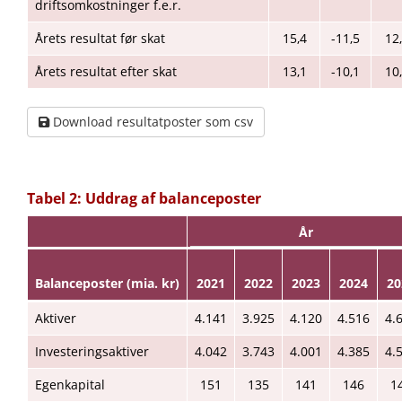
driftsomkostninger f.e.r.
Årets resultat før skat
15,4
-11,5
12
Årets resultat efter skat
13,1
-10,1
10
Download resultatposter som csv
Tabel 2: Uddrag af balanceposter
År
Balanceposter (mia. kr)
2021
2022
2023
2024
20
Aktiver
4.141
3.925
4.120
4.516
4.
Investeringsaktiver
4.042
3.743
4.001
4.385
4.
Egenkapital
151
135
141
146
1