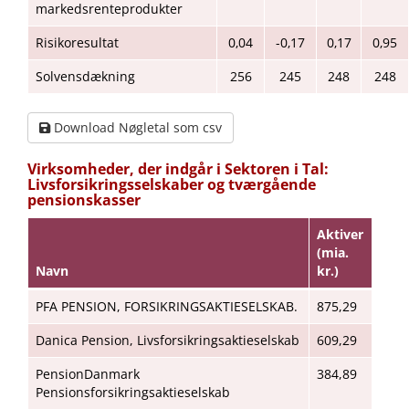
markedsrenteprodukter
Risikoresultat
0,04
-0,17
0,17
0,95
Solvensdækning
256
245
248
248
Download Nøgletal som csv
Virksomheder, der indgår i Sektoren i Tal:
Livsforsikringsselskaber og tværgående
pensionskasser
Aktiver
(mia.
Navn
kr.)
PFA PENSION, FORSIKRINGSAKTIESELSKAB.
875,29
Danica Pension, Livsforsikringsaktieselskab
609,29
PensionDanmark
384,89
Pensionsforsikringsaktieselskab