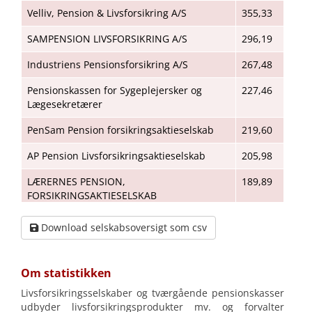
Velliv, Pension & Livsforsikring A/S
355,33
SAMPENSION LIVSFORSIKRING A/S
296,19
Industriens Pensionsforsikring A/S
267,48
Pensionskassen for Sygeplejersker og
227,46
Lægesekretærer
PenSam Pension forsikringsaktieselskab
219,60
AP Pension Livsforsikringsaktieselskab
205,98
LÆRERNES PENSION,
189,89
FORSIKRINGSAKTIESELSKAB
P+, Pensionskassen for Akademikere
188,62
Download selskabsoversigt som csv
AkademikerPension - Akademikernes
165,56
Pensionskasse
Om statistikken
Nordea Pension, Livsforsikringsselskab A/S
137,47
Livsforsikringsselskaber og tværgående pensionskasser
udbyder livsforsikringsprodukter mv. og forvalter