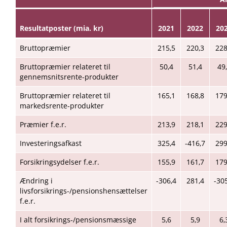
Resultatposter (mia. kr)
2021
2022
20
Bruttopræmier
215,5
220,3
228
Bruttopræmier relateret til
50,4
51,4
49
gennemsnitsrente-produkter
Bruttopræmier relateret til
165,1
168,8
179
markedsrente-produkter
Præmier f.e.r.
213,9
218,1
229
Investeringsafkast
325,4
-416,7
299
Forsikringsydelser f.e.r.
155,9
161,7
179
Ændring i
-306,4
281,4
-30
livsforsikrings-/pensionshensættelser
f.e.r.
I alt forsikrings-/pensionsmæssige
5,6
5,9
6,