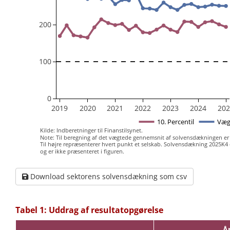
200
100
0
2019
2020
2021
2022
2023
2024
20
10. Percentil
Væg
Kilde: Indberetninger til Finanstilsynet.
Note: Til beregning af det vægtede gennemsnit af solvensdækningen er
Til højre repræsenterer hvert punkt et selskab. Solvensdækning 2025K4 
og er ikke præsenteret i figuren.
Download sektorens solvensdækning som csv
Tabel 1: Uddrag af resultatopgørelse
Å